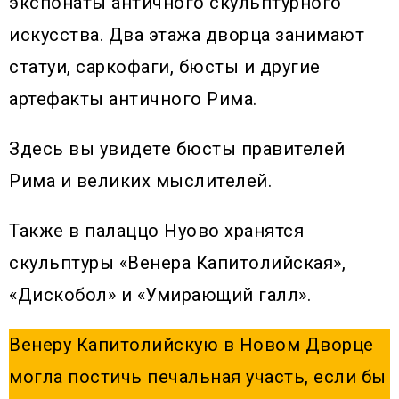
экспонаты античного скульптурного
искусства. Два этажа дворца занимают
статуи, саркофаги, бюсты и другие
артефакты античного Рима.
Здесь вы увидете бюсты правителей
Рима и великих мыслителей.
Также в палаццо Нуово хранятся
скульптуры «Венера Капитолийская»,
«Дискобол» и «Умирающий галл».
Венеру Капитолийскую в Новом Дворце
могла постичь печальная участь, если бы