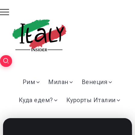
Рим
Милан
Венеция
Куда едем?
Курорты Италии