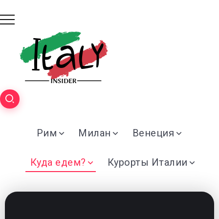
Рим
Милан
Венеция
Куда едем?
Курорты Италии