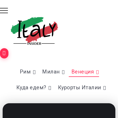
Рим
Милан
Венеция
Куда едем?
Курорты Италии