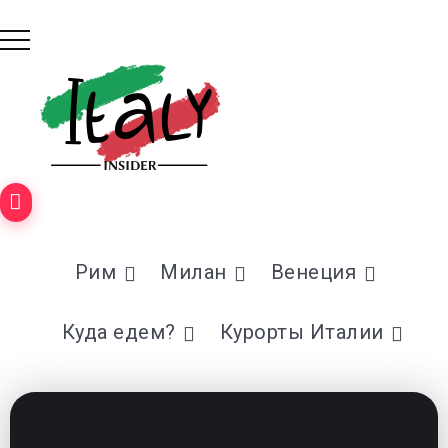
Рим
Милан
Венеция
Куда едем?
Курорты Италии