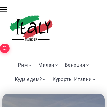
Рим
Милан
Венеция
Куда едем?
Курорты Италии