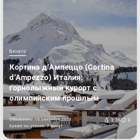
Венето
Кортина д’Ампеццо (Cortina
d’Ampezzo) Италия:
горнолыжный курорт с
олимпийским прошлым
Обновлено: 15 сентября 2023
3.3K
0
Время на чтение: 7 минут