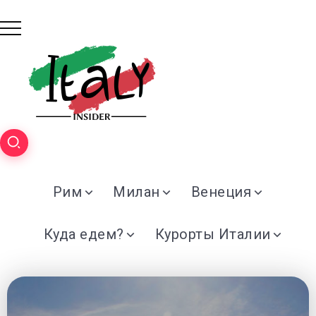
Рим
Милан
Венеция
Куда едем?
Курорты Италии