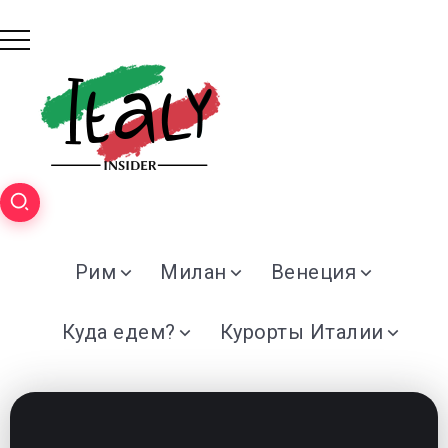
Рим
Милан
Венеция
Куда едем?
Курорты Италии