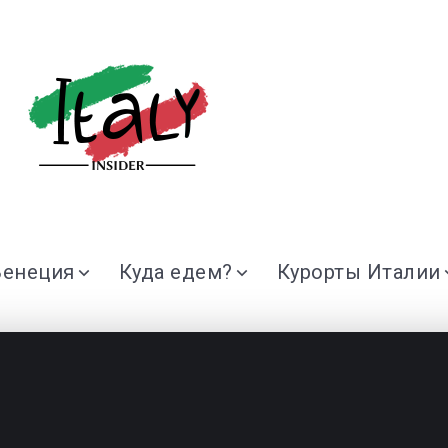
Венеция
Куда едем?
Курорты Италии