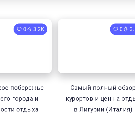
0
3.2K
0
3
кое побережье
Самый полный обзо
 его города и
курортов и цен на отд
ости отдыха
в Лигурии (Италия)