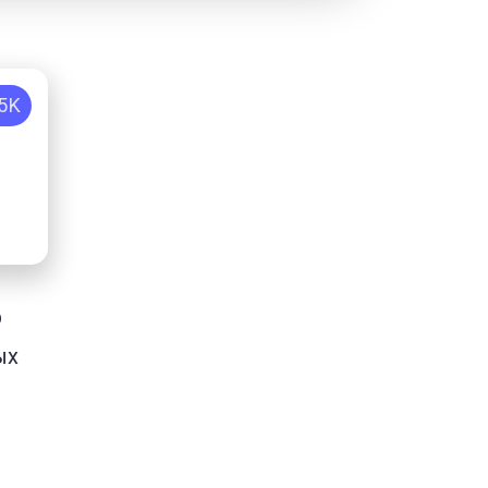
.5K
р
ых