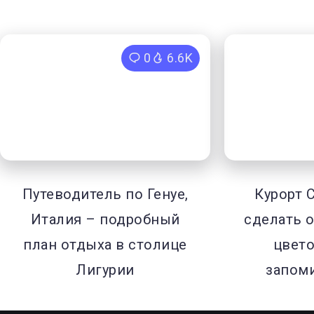
0
6.6K
Путеводитель по Генуе,
Курорт 
Италия – подробный
сделать о
план отдыха в столице
цвето
Лигурии
запом