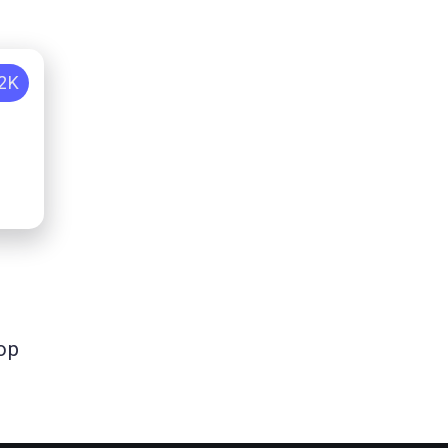
.2K
:
ор