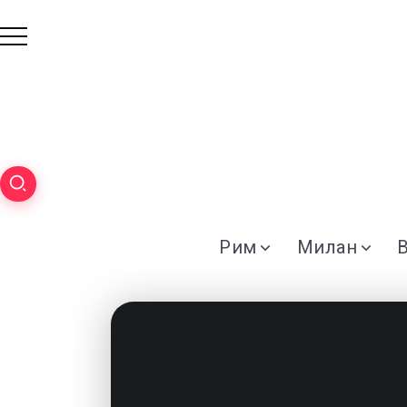
Рим
Милан