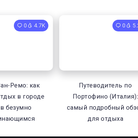
0
4.7K
0
5
Сан-Ремо: как
Путеводитель по
тдых в городе
Портофино (Италия)
в безумно
самый подробный обз
инающимся
для отдыха