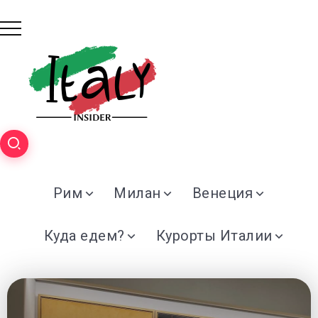
Рим
Милан
Венеция
Куда едем?
Курорты Италии