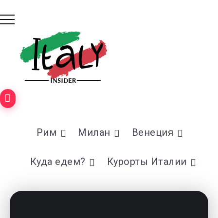
Рим
Милан
Венеция
Куда едем?
Курорты Италии